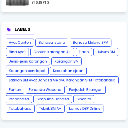
6:18 PTG
LABELS
Ayat Contoh
Bahasa Istana
Bahasa Melayu SPM
Bina Ayat
Contoh Karangan A+
Ejaan
Hukum DM
Jenis-jenis Karangan
Karangan BM
Karangan pendapat
Kesalahan ejaan
Latihan BM Ayat Bahasa Melayu Karangan SPM Tatabahasa
Pantun
Penanda Wacana
Penjodoh Bilangan
Peribahasa
Simpulan Bahasa
Sinonim
Tatabahasa
Teknik BM A+
kamus DBP Online