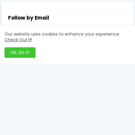
Follow by Email
Get Notified About Next Update Direct to Your inbox
Our website uses cookies to enhance your experience.
Check Out
* We promise that we don't spam !
Ok, Go it!
CARI ARTIKEL LAIN DI SINI
KOLEKSI RUJUKAN BM