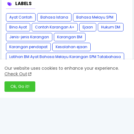
LABELS
Ayat Contoh
Bahasa Istana
Bahasa Melayu SPM
Bina Ayat
Contoh Karangan A+
Ejaan
Hukum DM
Jenis-jenis Karangan
Karangan BM
Karangan pendapat
Kesalahan ejaan
Latihan BM Ayat Bahasa Melayu Karangan SPM Tatabahasa
Pantun
Penanda Wacana
Penjodoh Bilangan
Our website uses cookies to enhance your experience.
Check Out
Peribahasa
Simpulan Bahasa
Sinonim
Ok, Go it!
Tatabahasa
Teknik BM A+
kamus DBP Online
Follow by Email