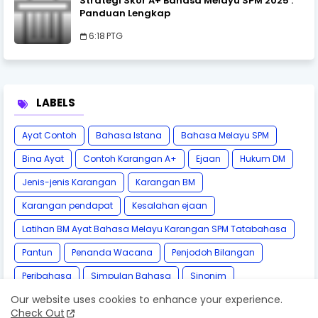
Strategi Skor A+ Bahasa Melayu SPM 2025 :
Panduan Lengkap
6:18 PTG
LABELS
Ayat Contoh
Bahasa Istana
Bahasa Melayu SPM
Bina Ayat
Contoh Karangan A+
Ejaan
Hukum DM
Jenis-jenis Karangan
Karangan BM
Karangan pendapat
Kesalahan ejaan
Latihan BM Ayat Bahasa Melayu Karangan SPM Tatabahasa
Pantun
Penanda Wacana
Penjodoh Bilangan
Peribahasa
Simpulan Bahasa
Sinonim
Our website uses cookies to enhance your experience.
Tatabahasa
Teknik BM A+
kamus DBP Online
Check Out