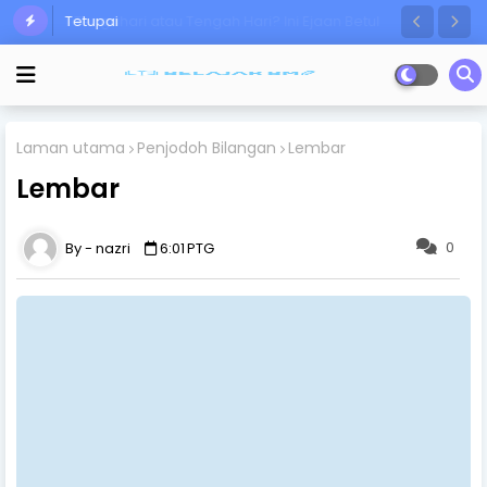
Tetupai
Laman utama
Penjodoh Bilangan
Lembar
Lembar
0
nazri
6:01 PTG