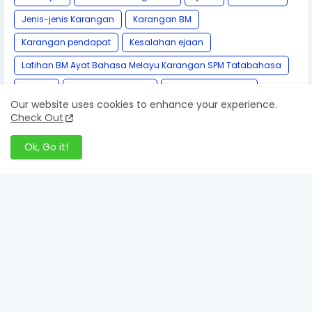
Jenis-jenis Karangan
Karangan BM
Karangan pendapat
Kesalahan ejaan
Latihan BM Ayat Bahasa Melayu Karangan SPM Tatabahasa
Pantun
Penanda Wacana
Penjodoh Bilangan
Our website uses cookies to enhance your experience.
Peribahasa
Simpulan Bahasa
Sinonim
Check Out
Tatabahasa
Teknik BM A+
kamus DBP Online
Ok, Go it!
Follow by Email
Get Notified About Next Update Direct to Your inbox
* We promise that we don't spam !