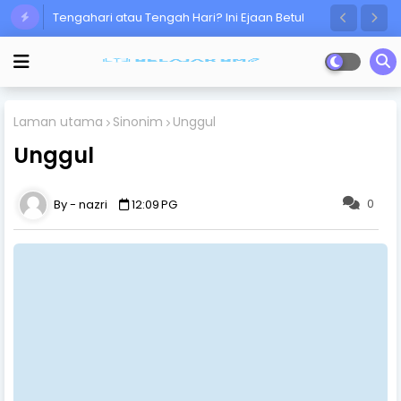
Tengahari atau Tengah Hari? Ini Ejaan Betul
Ramai Masih Keliru!
Laman utama
Sinonim
Unggul
Unggul
0
nazri
12:09 PG