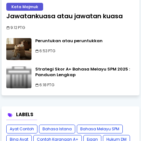
Kata Majmuk
Jawatankuasa atau jawatan kuasa
9:12 PTG
Peruntukan atau peruntukkan
6:53 PTG
Strategi Skor A+ Bahasa Melayu SPM 2025 :
Panduan Lengkap
6:18 PTG
LABELS
Ayat Contoh
Bahasa Istana
Bahasa Melayu SPM
Bina Ayat
Contoh Karangan A+
Ejaan
Hukum DM