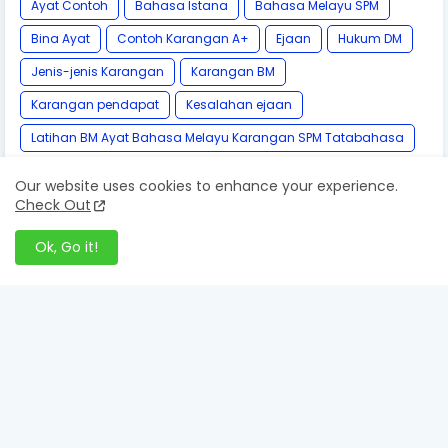
Ayat Contoh
Bahasa Istana
Bahasa Melayu SPM
Bina Ayat
Contoh Karangan A+
Ejaan
Hukum DM
Jenis-jenis Karangan
Karangan BM
Karangan pendapat
Kesalahan ejaan
Latihan BM Ayat Bahasa Melayu Karangan SPM Tatabahasa
Pantun
Penanda Wacana
Penjodoh Bilangan
Our website uses cookies to enhance your experience.
Check Out
Peribahasa
Simpulan Bahasa
Sinonim
Tatabahasa
Teknik BM A+
kamus DBP Online
Ok, Go it!
Follow by Email
Get Notified About Next Update Direct to Your inbox