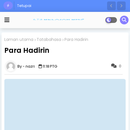
Tetupai
Laman utama
Tatabahasa
Para Hadirin
Para Hadirin
0
nazri
11:18 PTG