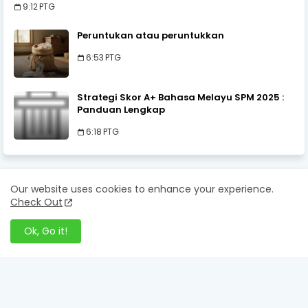
9:12 PTG
Peruntukan atau peruntukkan
6:53 PTG
Strategi Skor A+ Bahasa Melayu SPM 2025 :
Panduan Lengkap
6:18 PTG
Our website uses cookies to enhance your experience.
LABELS
Check Out
Ayat Contoh
Bahasa Istana
Bahasa Melayu SPM
Ok, Go it!
Bina Ayat
Contoh Karangan A+
Ejaan
Hukum DM
Jenis-jenis Karangan
Karangan BM
Karangan pendapat
Kesalahan ejaan