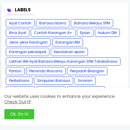
LABELS
Ayat Contoh
Bahasa Istana
Bahasa Melayu SPM
Bina Ayat
Contoh Karangan A+
Ejaan
Hukum DM
Jenis-jenis Karangan
Karangan BM
Karangan pendapat
Kesalahan ejaan
Latihan BM Ayat Bahasa Melayu Karangan SPM Tatabahasa
Pantun
Penanda Wacana
Penjodoh Bilangan
Peribahasa
Simpulan Bahasa
Sinonim
Tatabahasa
Teknik BM A+
kamus DBP Online
Our website uses cookies to enhance your experience.
Check Out
Ok, Go it!
Follow by Email