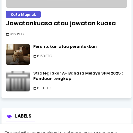
Kata Majmuk
Jawatankuasa atau jawatan kuasa
9:12 PTG
Peruntukan atau peruntukkan
6:53 PTG
Strategi Skor A+ Bahasa Melayu SPM 2025 :
Panduan Lengkap
6:18 PTG
LABELS
Ayat Contoh
Bahasa Istana
Bahasa Melayu SPM
Our website uses cookies to enhance your experience.