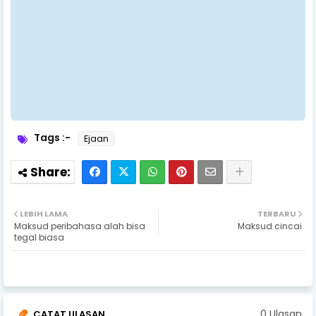
Tags :-
Ejaan
LEBIH LAMA
TERBARU
Maksud peribahasa alah bisa
Maksud cincai
tegal biasa
0 Ulasan
CATAT ULASAN