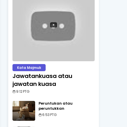
Kata Majmuk
Jawatankuasa atau
jawatan kuasa
9:12 PTG
Peruntukan atau
peruntukkan
6:53 PTG