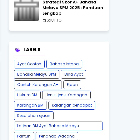
Strategi Skor A+ Bahasa
Melayu SPM 2025 : Panduan
Lengkap
6:18 PTG
LABELS
Ayat Contoh
Bahasa Istana
Bahasa Melayu SPM
Bina Ayat
Contoh Karangan A+
Ejaan
Hukum DM
Jenis-jenis Karangan
Karangan BM
Karangan pendapat
Kesalahan ejaan
Latihan BM Ayat Bahasa Melayu
Karangan SPM Tatabahasa
Pantun
Penanda Wacana