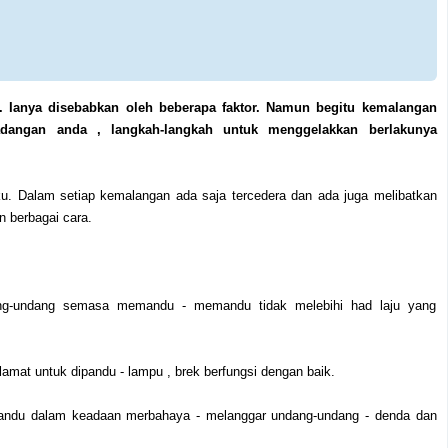
a. Ianya disebabkan oleh beberapa faktor. Namun begitu kemalangan
cadangan anda , langkah-langkah untuk menggelakkan berlakunya
ku. Dalam setiap kemalangan ada saja tercedera dan ada juga melibatkan
 berbagai cara.
ng-undang semasa memandu - memandu tidak melebihi had laju yang
at untuk dipandu - lampu , brek berfungsi dengan baik.
ndu dalam keadaan merbahaya - melanggar undang-undang - denda dan