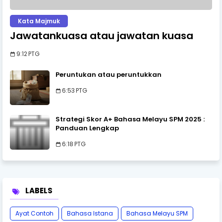
Kata Majmuk
Jawatankuasa atau jawatan kuasa
9:12 PTG
Peruntukan atau peruntukkan
6:53 PTG
Strategi Skor A+ Bahasa Melayu SPM 2025 :
Panduan Lengkap
6:18 PTG
LABELS
Ayat Contoh
Bahasa Istana
Bahasa Melayu SPM