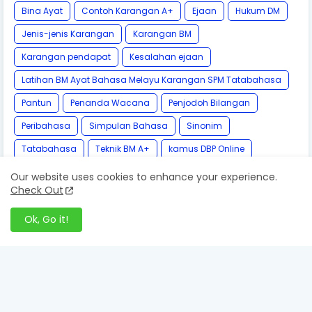
Bina Ayat
Contoh Karangan A+
Ejaan
Hukum DM
Jenis-jenis Karangan
Karangan BM
Karangan pendapat
Kesalahan ejaan
Latihan BM Ayat Bahasa Melayu Karangan SPM Tatabahasa
Pantun
Penanda Wacana
Penjodoh Bilangan
Peribahasa
Simpulan Bahasa
Sinonim
Tatabahasa
Teknik BM A+
kamus DBP Online
Our website uses cookies to enhance your experience.
Check Out
Ok, Go it!
Follow by Email
Get Notified About Next Update Direct to Your inbox
* We promise that we don't spam !