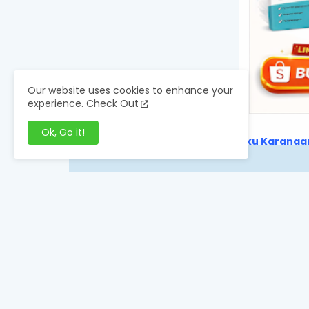
Our website uses cookies to enhance your
experience.
Check Out
Ok, Go it!
🔥 Buku Karangan
Your Respons