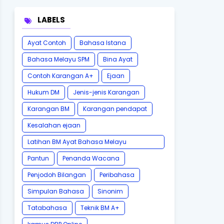
LABELS
Ayat Contoh
Bahasa Istana
Bahasa Melayu SPM
Bina Ayat
Contoh Karangan A+
Ejaan
Hukum DM
Jenis-jenis Karangan
Karangan BM
Karangan pendapat
Kesalahan ejaan
Latihan BM Ayat Bahasa Melayu
Karangan SPM Tatabahasa
Pantun
Penanda Wacana
Penjodoh Bilangan
Peribahasa
Simpulan Bahasa
Sinonim
Tatabahasa
Teknik BM A+