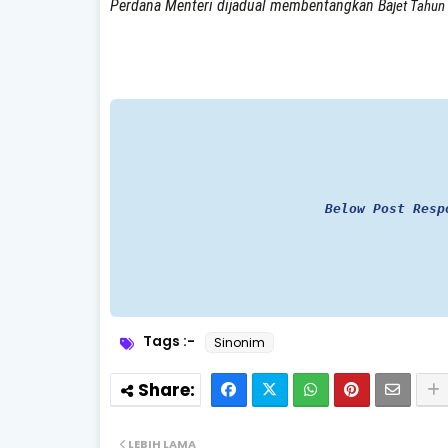
Perdana Menteri dijadual membentangkan Baj
et Tahun
Below Post Resp
Tags :-
Sinonim
LEBIH LAMA