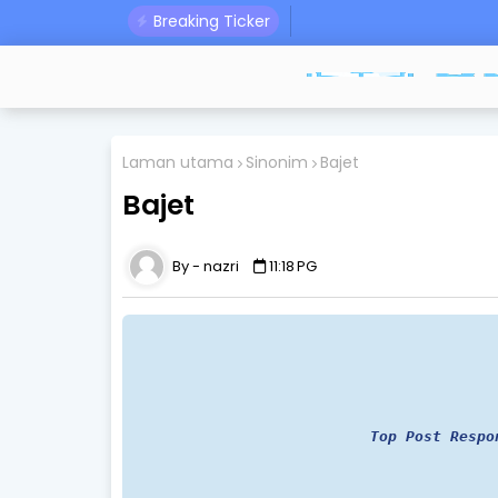
Breaking Ticker
Laman utama
Sinonim
Bajet
Bajet
nazri
11:18 PG
Top Post Respo