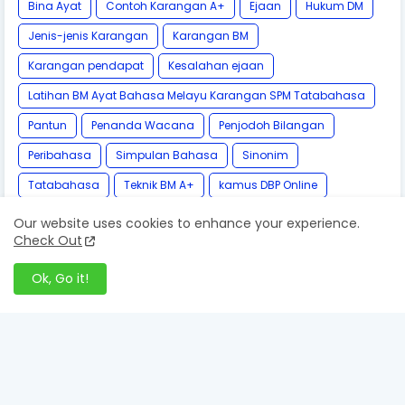
Bina Ayat
Contoh Karangan A+
Ejaan
Hukum DM
Jenis-jenis Karangan
Karangan BM
Karangan pendapat
Kesalahan ejaan
Latihan BM Ayat Bahasa Melayu Karangan SPM Tatabahasa
Pantun
Penanda Wacana
Penjodoh Bilangan
Peribahasa
Simpulan Bahasa
Sinonim
Tatabahasa
Teknik BM A+
kamus DBP Online
Our website uses cookies to enhance your experience.
Check Out
Ok, Go it!
Follow by Email
Get Notified About Next Update Direct to Your inbox
* We promise that we don't spam !